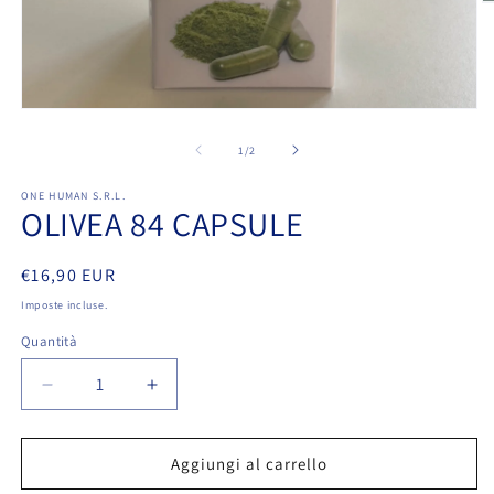
A
c
m
2
in
fi
m
Apri
contenuti
multimediali
su
1
/
2
1
in
ONE HUMAN S.R.L.
finestra
OLIVEA 84 CAPSULE
modale
Prezzo
€16,90 EUR
di
Imposte incluse.
listino
Quantità
Diminuisci
Aumenta
quantità
quantità
per
per
OLIVEA
OLIVEA
Aggiungi al carrello
84
84