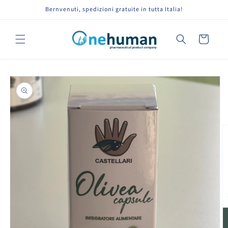
Vai
Bernvenuti, spedizioni gratuite in tutta Italia!
direttamente
ai contenuti
Carrello
Passa alle
informazioni
sul prodotto