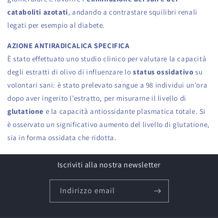
cataboliti azotati
, andando a contrastare squilibri renali
legati per esempio al diabete.
AZIONE ANTIRADICALICA SPECIFICA
È stato effettuato uno studio clinico per valutare la capacità
degli estratti di olivo di influenzare lo
status ossidativo
su
volontari sani: è stato prelevato sangue a 98 individui un’ora
dopo aver ingerito l’estratto, per misurarne il livello di
glutatione
e la capacità antiossidante plasmatica totale. Si
è osservato un significativo aumento del livello di glutatione,
sia in forma ossidata che ridotta.
Iscriviti alla nostra newsletter
Indirizzo email